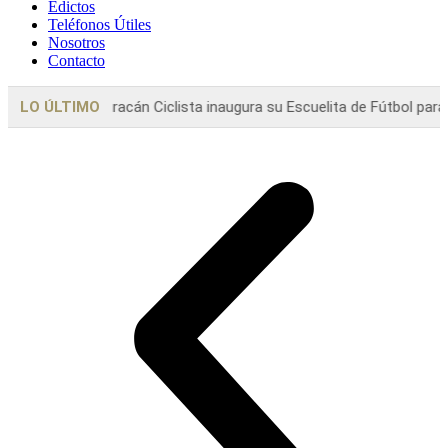
Edictos
Teléfonos Útiles
Nosotros
Contacto
sta inaugura su Escuelita de Fútbol para niños,...
LO ÚLTIMO
Local
Chaves: El