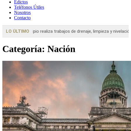
Edictos
Teléfonos Útiles
Nosotros
Contacto
abajos de drenaje, limpieza y nivelación en...
LO ÚLTIMO
Provincia
Girard: “La 
Categoría: Nación