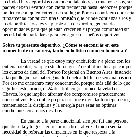
la ciudad hay deportistas con mucho talento y, en muchos casos, sus
padres deben llevarlos con cierta frecuencia hasta Necochea porque
no tienen con quién entrenar en su lugar. Por eso considero que sería
fundamental contar con una Comisión que brinde confianza a los y
las deportistas locales y apueste a su desarrollo, generando
oportunidades para que puedan crecer en su propia comunidad sin
necesidad de trasladarse para perseguir sus sueños deportivos.
Sobre tu presente deportivo, ¿Cómo te encontrás en este
momento de tu carrera, tanto en lo físico como en lo mental?
La verdad es que estoy muy enchufado y a pleno con los
entrenamientos, ya que este domingo 12 de abril me toca pelear por
los cuartos de final del Torneo Regional en Buenos Aires, instancia
a la que llegué tras haber ganado la pelea del fin de semana pasado.
Por eso me encuentro muy concentrado, porque más allá de lo que
significa este torneo, el 24 de abril tengo también la velada en
Chaves, lo que implica afrontar dos compromisos prácticamente
consecutivos. Esta doble preparación me exige dar lo mejor de mí,
manteniendo la disciplina y la energía para estar en óptimas
condiciones en ambos desafíos.
En cuanto a la parte emocional, siempre fui una persona
que disfruta y le gusta entrenar mucho. Tal vez al inicio sentía la
necesidad de reforzar las emociones en lo que respecta a la