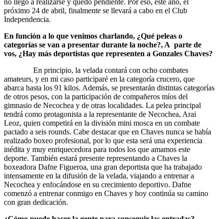
no llegó a realizarse y quedó pendiente. Por eso, este año, el
próximo 24 de abril, finalmente se llevará a cabo en el Club
Independencia.
En función a lo que venimos charlando, ¿Qué peleas o
categorías se van a presentar durante la noche?, A parte de
vos, ¿Hay más deportistas que representen a Gonzales Chaves?
En principio, la velada contará con ocho combates
amateurs, y en mi caso participaré en la categoría crucero, que
abarca hasta los 91 kilos. Además, se presentarán distintas categorías
de otros pesos, con la participación de compañeros míos del
gimnasio de Necochea y de otras localidades. La pelea principal
tendrá como protagonista a la representante de Necochea, Arai
Leoz, quien competirá en la división mini mosca en un combate
pactado a seis rounds. Cabe destacar que en Chaves nunca se había
realizado boxeo profesional, por lo que esta será una experiencia
inédita y muy enriquecedora para todos los que amamos este
deporte. También estará presente representando a Chaves la
boxeadora Dafne Figueroa, una gran deportista que ha trabajado
intensamente en la difusión de la velada, viajando a entrenar a
Necochea y enfocándose en su crecimiento deportivo. Dafne
comenzó a entrenar conmigo en Chaves y hoy continúa su camino
con gran dedicación.
¿Cómo puede hacer la gente para conseguir las entradas?