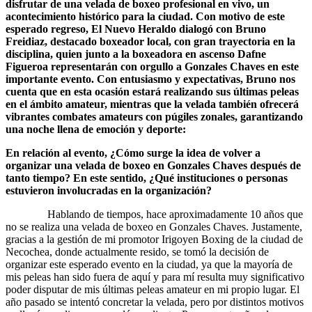
disfrutar de una velada de boxeo profesional en vivo, un
acontecimiento histórico para la ciudad. Con motivo de este
esperado regreso, El Nuevo Heraldo dialogó con Bruno
Freidiaz, destacado boxeador local, con gran trayectoria en la
disciplina, quien junto a la boxeadora en ascenso Dafne
Figueroa representarán con orgullo a Gonzales Chaves en este
importante evento. Con entusiasmo y expectativas, Bruno nos
cuenta que en esta ocasión estará realizando sus últimas peleas
en el ámbito amateur, mientras que la velada también ofrecerá
vibrantes combates amateurs con púgiles zonales, garantizando
una noche llena de emoción y deporte:
En relación al evento, ¿Cómo surge la idea de volver a
organizar una velada de boxeo en Gonzales Chaves después de
tanto tiempo? En este sentido, ¿Qué instituciones o personas
estuvieron involucradas en la organización?
Hablando de tiempos, hace aproximadamente 10 años que
no se realiza una velada de boxeo en Gonzales Chaves. Justamente,
gracias a la gestión de mi promotor Irigoyen Boxing de la ciudad de
Necochea, donde actualmente resido, se tomó la decisión de
organizar este esperado evento en la ciudad, ya que la mayoría de
mis peleas han sido fuera de aquí y para mí resulta muy significativo
poder disputar de mis últimas peleas amateur en mi propio lugar. El
año pasado se intentó concretar la velada, pero por distintos motivos