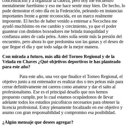
concentración y a organizar la cabeza, pero hoy me encuentro
mentalmente fuertísimo y eso me hace sentir muy bien. De hecho, lo
pude demostrar el otro día en la Federación, peleando en instancias
importantes frente a gente reconocida, en un marco realmente
imponente. El hecho de haber venido a entrenar a Necochea me
ayudó muchísimo en ese cambio y crecimiento, ya que el poder
guantear con distintos boxeadores me brinda tranquilidad y
confianza antes de cada pelea. Antes solía sentir más la presión del
encuentro, pero ahora lo que predomina son las ganas y el deseo de
que llegue el día y que todo salga de la mejor manera.
Con mirada a futuro, más allá del Torneo Regional y de la
Velada en Chaves ¿Qué objetivos deportivos te has planteado
para este año?
Para este año, una vez que finalice el Torneo Regional, el
objetivo junto a mi entrenador es realizar dos o tres peleas más para
cerrar definitivamente mi carrera como amateur y dar el salto al
profesionalismo. Ese es el principal desafío que nos hemos
propuesto cumplir, por lo cual estamos ocupándonos de llevar
adelante todos los estudios psicofísicos necesarios para obtener la
licencia profesional. Estoy plenamente focalizado en ese objetivo y
asumo con gran responsabilidad y compromiso esa posibilidad.
¿Algún mensaje que desees agregar?